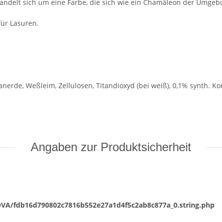
handelt sich um eine Farbe, die sich wie ein Chamäleon der Umgeb
für Lasuren.
erde, Weßleim, Zellulosen, Titandioxyd (bei weiß), 0,1% synth. Kon
Angaben zur Produktsicherheit
VA/fdb16d790802c7816b552e27a1d4f5c2ab8c877a_0.string.php