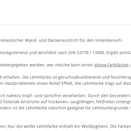
auerelastischer Wand- und Deckenanstrich für den Innenbereich.
itsregulierend und wischfest nach DIN 53778 / 13300. Ergibt antis
kt wiedergegeben werden. wer möchte kann einen
Volvox Farbfächer
ll erhalten. Die Lehmfarbe ist geruchsabsorbierend und feuchtere
n Hautproblemen einen Relief Effekt. Die Lehmfarbe trägt auf d
ich nahezu tropf- und spritzfrei verarbeiten. Durch den besonders 
d füllende Anstriche auf trockenen, saugfähigen, fettfreien Unter
onders ist die Lehmfarbe natürlich geeignet für Lehmuntergründe,
 Nur die weiße Lehmfarbe enthält ein Weißpigment. Die Farben re