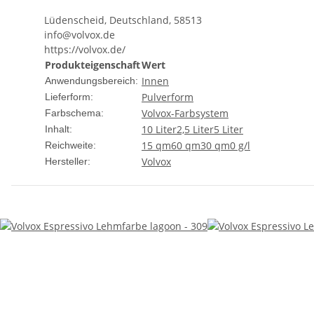
Lüdenscheid, Deutschland, 58513
info@volvox.de
https://volvox.de/
Produkteigenschaft
Wert
Innen
Anwendungsbereich:
Pulverform
Lieferform:
Volvox-Farbsystem
Farbschema:
10 Liter
2,5 Liter
5 Liter
Inhalt:
15 qm
60 qm
30 qm
0 g/l
Reichweite:
Volvox
Hersteller: