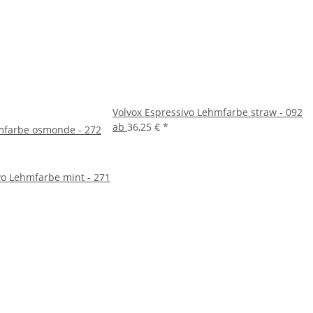
Volvox Espressivo Lehmfarbe straw - 092
ab
36,25 €
*
hmfarbe osmonde - 272