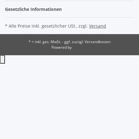
Gesetzliche Informationen
* Alle Preise inkl. gesetzlicher USt., zzgl.
Versand
* = inkl. ges. MwSt. - ggf. zuzügl. Versandkosten
Powered by
JTL-Shop