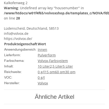
Kalkofenweg 2
Warning
: Undefined array key "housenumber" in
/www/htdocs/w01f4f65/volvoxshop.de/templates_c/NOVA/fdb
on line
28
Lüdenscheid, Deutschland, 58513
info@volvox.de
https://volvox.de/
Produkteigenschaft
Wert
Innen
Anwendungsbereich:
Pulverform
Lieferform:
Volvox-Farbsystem
Farbschema:
10 Liter
2,5 Liter
5 Liter
Inhalt:
0 g/l
15 qm
60 qm
30 qm
Reichweite:
0 g/l
VOC:
Volvox
Hersteller:
Ähnliche Artikel