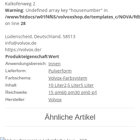
Kalkofenweg 2
Warning
: Undefined array key "housenumber" in
/www/htdocs/w01f4f65/volvoxshop.de/templates_c/NOVA/fdb
on line
28
Lüdenscheid, Deutschland, 58513
info@volvox.de
https://volvox.de/
Produkteigenschaft
Wert
Innen
Anwendungsbereich:
Pulverform
Lieferform:
Volvox-Farbsystem
Farbschema:
10 Liter
2,5 Liter
5 Liter
Inhalt:
15 qm
60 qm
30 qm
0 g/l
Reichweite:
Volvox
Hersteller:
Ähnliche Artikel