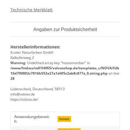
Technische Merkblatt
.
Angaben zur Produktsicherheit
Herstellerinformationen:
Ecotec Naturfarben GmbH
Kalkofenweg 2
Warning
: Undefined array key "housenumber" in
/www/htdocs/w01f4f65/volvoxshop.de/templates_c/NOVA/fdb
16d790802c7816b552e27a1d4f5c2ab8c877a_0.string.php
on line
28
Lüdenscheid, Deutschland, 58513
info@volvox.de
https://volvox.de/
Produkteigenschaft
Wert
Anwendungsbereic
Innen
h: