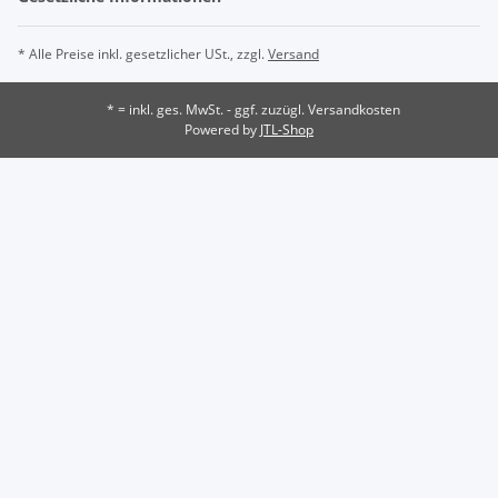
* Alle Preise inkl. gesetzlicher USt., zzgl.
Versand
* = inkl. ges. MwSt. - ggf. zuzügl. Versandkosten
Powered by
JTL-Shop