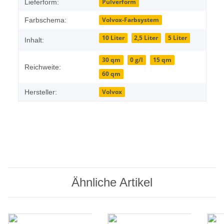
Pulverform
Lieferform:
Volvox-Farbsystem
Farbschema:
10 Liter
2,5 Liter
5 Liter
Inhalt:
30 qm
0 g/l
15 qm
Reichweite:
60 qm
Volvox
Hersteller:
Ähnliche Artikel