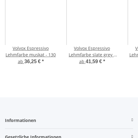
Volvox Espressivo
Volvox Espressivo
V
Lehmfarbe muskat - 130
Lehmfarbe slate grey -
Leh
097
ab
ab
36,25 €
*
41,59 €
*
Informationen
Gesetzliche Informationen