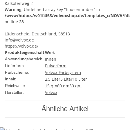
Kalkofenweg 2
Warning
: Undefined array key "housenumber" in
/www/htdocs/w01f4f65/volvoxshop.de/templates_c/NOVA/fdb
on line
28
Lüdenscheid, Deutschland, 58513
info@volvox.de
https://volvox.de/
Produkteigenschaft
Wert
Innen
Anwendungsbereich:
Pulverform
Lieferform:
Volvox-Farbsystem
Farbschema:
2,5 Liter
5 Liter
10 Liter
Inhalt:
15 qm
60 qm
30 qm
Reichweite:
Volvox
Hersteller:
Ähnliche Artikel