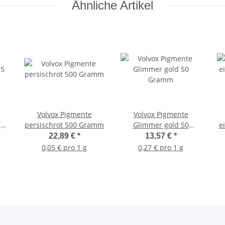
Ähnliche Artikel
Volvox Pigmente
Volvox Pigmente
75
persischrot 500 Gramm
Glimmer gold 50
e
Gramm
22,89 €
*
13,57 €
*
0,05 € pro 1 g
0,27 € pro 1 g