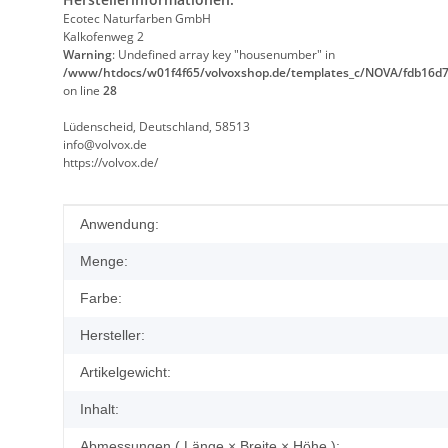
Ecotec Naturfarben GmbH
Kalkofenweg 2
Warning
: Undefined array key "housenumber" in
/www/htdocs/w01f4f65/volvoxshop.de/templates_c/NOVA/fdb16d7
on line
28
Lüdenscheid, Deutschland, 58513
info@volvox.de
https://volvox.de/
Produkteigenschaft
Wert
Anwendung:
Menge:
Farbe:
Hersteller:
Artikelgewicht:
Inhalt:
Abmessungen ( Länge × Breite × Höhe ):