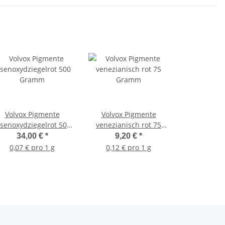
Volvox Pigmente
Volvox Pigmente
isenoxydziegelrot 500
venezianisch rot 75
Gramm
Gramm
34,00 €
*
9,20 €
*
0,07 € pro 1 g
0,12 € pro 1 g