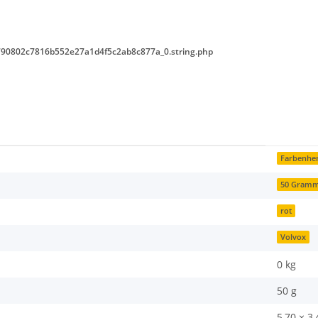
90802c7816b552e27a1d4f5c2ab8c877a_0.string.php
Farbenher
50 Gram
rot
Volvox
0
kg
50 g
5,70 × 3