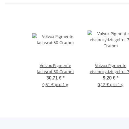
Volvox Pigmente
Volvox Pigmente
lachsrot 50 Gramm
eisenoxydziegelrot 
Gramm
30,71 €
*
9,20 €
*
0,61 € pro 1 g
0,12 € pro 1 g