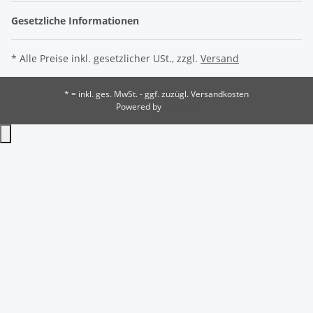
Gesetzliche Informationen
* Alle Preise inkl. gesetzlicher USt., zzgl.
Versand
* = inkl. ges. MwSt. - ggf. zuzügl. Versandkosten
Powered by
JTL-Shop