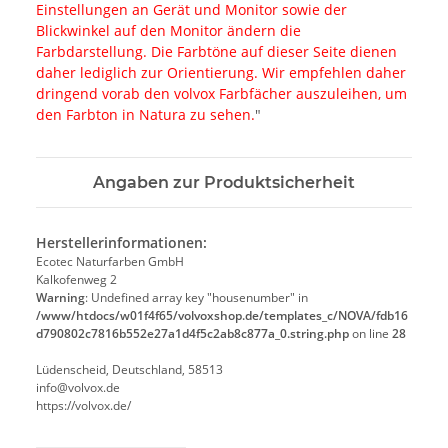
Einstellungen an Gerät und Monitor sowie der
Blickwinkel auf den Monitor ändern die
Farbdarstellung. Die Farbtöne auf dieser Seite dienen
daher lediglich zur Orientierung. Wir empfehlen daher
dringend vorab den volvox Farbfächer auszuleihen, um
den Farbton in Natura zu sehen.
"
Angaben zur Produktsicherheit
Herstellerinformationen:
Ecotec Naturfarben GmbH
Kalkofenweg 2
Warning
: Undefined array key "housenumber" in
/www/htdocs/w01f4f65/volvoxshop.de/templates_c/NOVA/fdb16
d790802c7816b552e27a1d4f5c2ab8c877a_0.string.php
on line
28
Lüdenscheid, Deutschland, 58513
info@volvox.de
https://volvox.de/