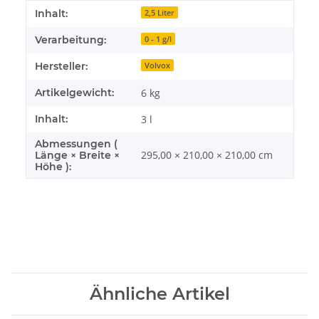
Produkteigenschaft
Wert
Inhalt:
2,5 Liter
Verarbeitung:
0 - 1 g/l
Hersteller:
Volvox
Artikelgewicht:
6
kg
Inhalt:
3 l
Abmessungen (
295,00 × 210,00 × 210,00 cm
Länge × Breite ×
Höhe ):
Ähnliche Artikel