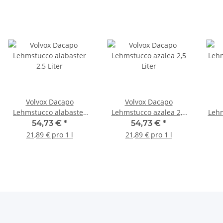
Volvox Dacapo
Volvox Dacapo
Lehmstucco alabaster
Lehmstucco azalea 2,5
Lehm
2,5 Liter
Liter
54,73 €
*
54,73 €
*
21,89 € pro 1 l
21,89 € pro 1 l