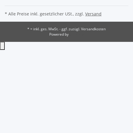
* Alle Preise inkl. gesetzlicher USt., zzgl.
Versand
* = inkl. ges. MwSt. - ggf. zuzügl. Versandkosten
Powered by
JTL-Shop