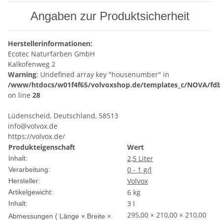
Angaben zur Produktsicherheit
Herstellerinformationen:
Ecotec Naturfarben GmbH
Kalkofenweg 2
Warning
: Undefined array key "housenumber" in
/www/htdocs/w01f4f65/volvoxshop.de/templates_c/NOVA/fdb
on line
28
Lüdenscheid, Deutschland, 58513
info@volvox.de
https://volvox.de/
Produkteigenschaft
Wert
2,5 Liter
Inhalt:
0 - 1 g/l
Verarbeitung:
Volvox
Hersteller:
6
kg
Artikelgewicht:
3 l
Inhalt:
295,00 × 210,00 × 210,00
Abmessungen ( Länge × Breite ×